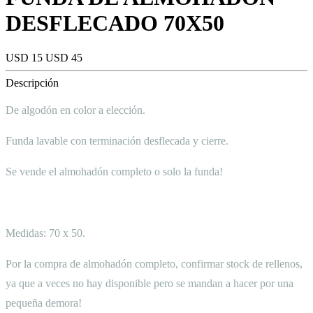
DESFLECADO 70X50
USD 15
USD 45
Descripción
De algodón en color a elección.
Funda lavable con terminación desflecada y cierre.
Se vende el almohadón completo o solo la funda!
Medidas: 70 x 50.
Por la compra de almohadón completo, confirmar stock de rellenos,
ya que a veces no hay disponible pero se mandan a hacer por una
pequeña demora!