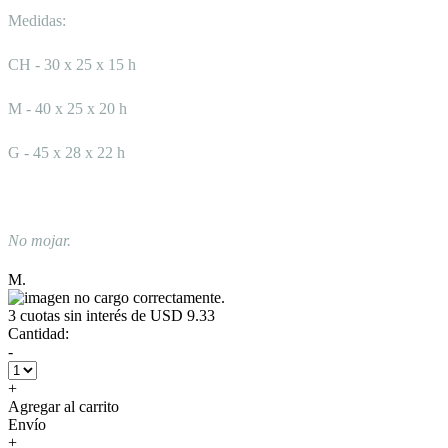
Medidas:
CH - 30 x 25 x 15 h
M - 40 x 25 x 20 h
G - 45 x 28 x 22 h
No mojar.
M.
3
cuotas sin interés de
USD 9.33
Cantidad:
-
+
Agregar al carrito
Envío
+