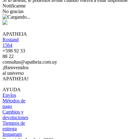
Si lo deseas, te podemos avisar cuando vuelva a estar disponible
Notificarme
No gracias
APATHEIA
Rostand
1564
+598 92 33
88 22
consultas@apatheia.com.uy
¡Bienvenidos
al universo
APATHEIA!
AYUDA
Envíos
Métodos de
pago
Cambios y
devoluciones
Tiempos de
entrega
Instagram